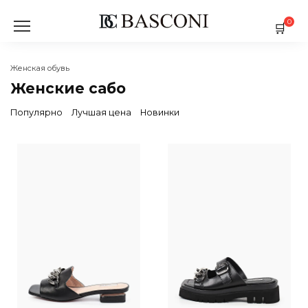
Перейти
к
0
содержанию
Женская обувь
Женские сабо
Популярно
Лучшая цена
Новинки